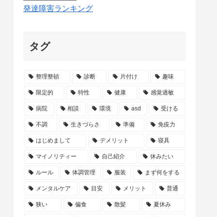
発達障害ランキング
タグ
整理整頓
診断
片付け
趣味
限定的
特性
健康
感覚過敏
病院
相談
環境
asd
受ける
不調
生きづらさ
準備
免疫力
はじめまして
デメリット
寝具
マイノリティー
自己紹介
休みたい
ルール
体調管理
服装
まず何をする
メンタルケア
目安
メリット
普通
狭い
偏食
散髪
夏休み