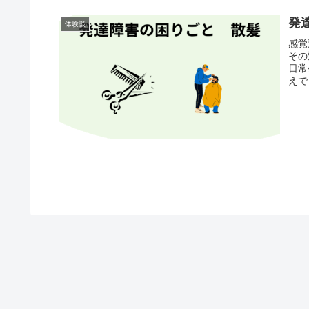
発
体験談
感覚
その
日常
えで