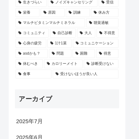
生きづらい
ノイズキャンセリング
受信
栄養
原因
訓練
休み方
マルチビタミンマルチミネラル
聴覚過敏
コミュニティ
自己診断
大人
不得意
心身の疲労
1汁1菜
コミュニケーション
asdかも？
問題
困難
得意
休むべき
カロリーメイト
診断受けない
食事
受けないほうが良い人
アーカイブ
2025年7月
2025年6月